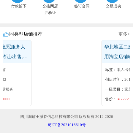
付款拍下
交接网店
签订合同
交易成功
并验证
同类型店铺推荐
更多>
一皇冠服务大
华北地区一皇
转让/出售,诚
类淘宝店铺转让
迎咨询
质店铺欢迎咨
率高
标签：
优质店铺
023
创店时间：
2022
生活服务
一级类目：
生活
0.0000
售价：
￥4545.0
四川淘铺王派答信息科技有限公司 版权所有 2012-2026
蜀ICP备2021016610号