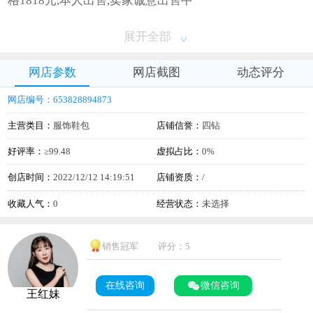
格1818元,本人出售,卖家诚意出售中
展开全部
网店参数
网店截图
动态评分
网店编号：653828894873
主营类目：
服饰鞋包
店铺信誉：
四钻
好评率：
≥99.48
虚拟占比：
0%
创店时间：
2022/12/12 14:19:51
店铺资质：
/
收藏人气：
0
经营状态：
未选择
销售冠军
评分：5
在线咨询
微信咨询
王红妹