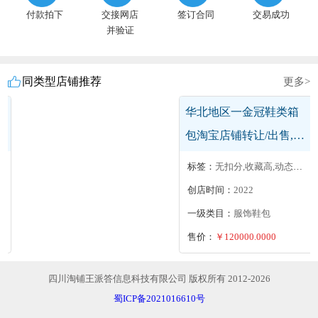
付款拍下
交接网店
签订合同
交易成功
并验证
同类型店铺推荐
更多>
三钻美容护理个人店铺
协议转让，信用分642，
售假违规都撤销了，动
标签：
消费者保障
态红
创店时间：
2020
一级类目：
美容护肤
售价：
￥4500.0000
四川淘铺王派答信息科技有限公司 版权所有 2012-2026
蜀ICP备2021016610号