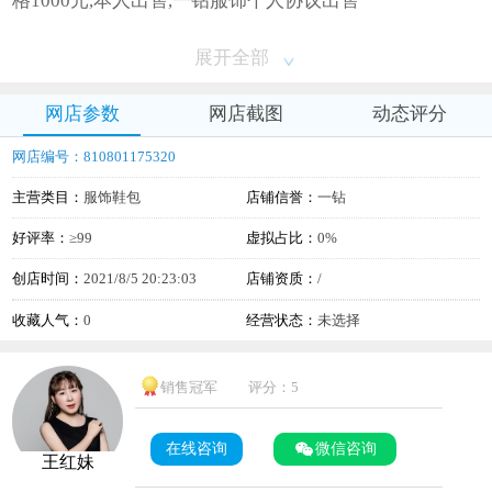
格1000元,本人出售,一钻服饰个人协议出售
展开全部
网店参数
网店截图
动态评分
网店编号：810801175320
主营类目：
服饰鞋包
店铺信誉：
一钻
好评率：
≥99
虚拟占比：
0%
创店时间：
2021/8/5 20:23:03
店铺资质：
/
收藏人气：
0
经营状态：
未选择
销售冠军
评分：5
在线咨询
微信咨询
王红妹