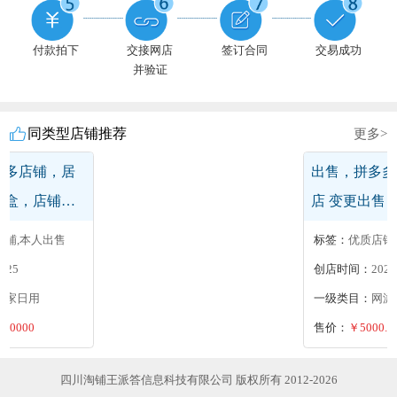
付款拍下
交接网店
签订合同
交易成功
并验证
同类型店铺推荐
更多>
多多店铺，居
出售，拼多多
纳盒，店铺干
店 变更出售
出售
目
店铺,本人出售
标签：
优质店铺
2025
创店时间：
2024
居家日用
一级类目：
网游
0.0000
售价：
￥5000.0
四川淘铺王派答信息科技有限公司 版权所有 2012-2026