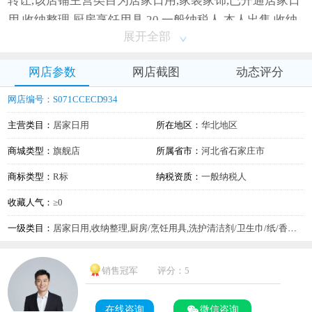
转让,该店铺主营类目为居家日用,家装家饰,已开通居家日
用,收纳整理,厨房烹饪用具,20,一般纳税人,本人出售,收纳
展开全部
节庆厨房餐饮特色床品布艺类目,旗舰店
网店参数
网店截图
动态评分
网店编号：S071CCECD934
主营类目：
居家日用
所在地区：
华北地区
商城类型：
旗舰店
所属省市：
河北省石家庄市
商标类型：
R标
纳税资质：
一般纳税人
收藏人气：
≥0
一级类目：
居家日用,收纳整理,厨房/烹饪用具,洗护清洁剂/卫生巾/纸/香薰,餐饮具,节庆用品/礼品,床上用品,居家布艺,基础建材,五金/工具,特色手工艺,商业/办公家具,住宅家具
销售冠军
评分：5
在线咨询
微信咨询