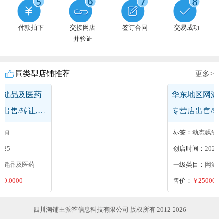
付款拍下
交接网店
签订合同
交易成功
并验证
同类型店铺推荐
更多>
保健品及医药
华东地区网游
出售/转让,卖
专营店出售/
售
区网络游戏点
店铺
标签：
动态飘红
目卖家急售求
2025
创店时间：
2025
保健品及医药
一级类目：
网游
00.0000
售价：
￥250000
四川淘铺王派答信息科技有限公司 版权所有 2012-2026