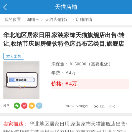
天猫店铺
我的位置：
淘铺王
>
天猫店铺转让
>
店铺详情
华北地区居家日用,家装家饰天猫旗舰店出售/转
让,收纳节庆厨房餐饮特色床品布艺类目,旗舰店
本人出售
消保金：
￥ 50000（需要退还）
年费：
￥4万
价格: ￥4万
分享:
2023-07-20发布
451
0
卖家描述：
华北地区居家日用,家装家饰天猫旗舰店出售/