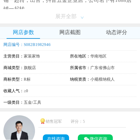
铺一起转，出售，抖音五金企业店，公司名下有1688店
铺一起转
展开全部
网店参数
网店截图
动态评分
网店编号：S082B1982946
主营类目：
家装家饰
所在地区：
华南地区
商城类型：
旗舰店
所属省市：
广东省佛山市
商标类型：
R标
纳税资质：
小规模纳税人
收藏人气：
≥0
一级类目：
五金/工具
销售冠军
评分：5
在线咨询
微信咨询