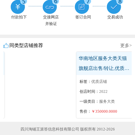
付款拍下
交接网店
签订合同
交易成功
并验证
同类型店铺推荐
更多>
华中地区居家日用天猫
旗舰店出售/转让,多类目
多商标旗舰店,履约险,带
标签：
无扣分,收藏高,动态飘红,好评率高
十几个商标
创店时间：
2025
一级类目：
居家日用
售价：
￥35000.0000
四川淘铺王派答信息科技有限公司 版权所有 2012-2026