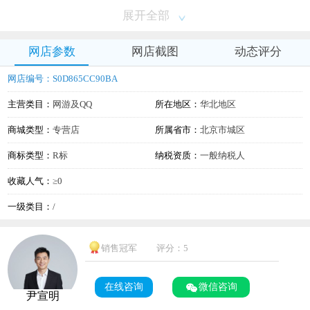
展开全部
网店参数
网店截图
动态评分
网店编号：S0D865CC90BA
主营类目：
网游及QQ
所在地区：
华北地区
商城类型：
专营店
所属省市：
北京市城区
商标类型：
R标
纳税资质：
一般纳税人
收藏人气：
≥0
一级类目：
/
销售冠军
评分：5
在线咨询
微信咨询
尹宣明