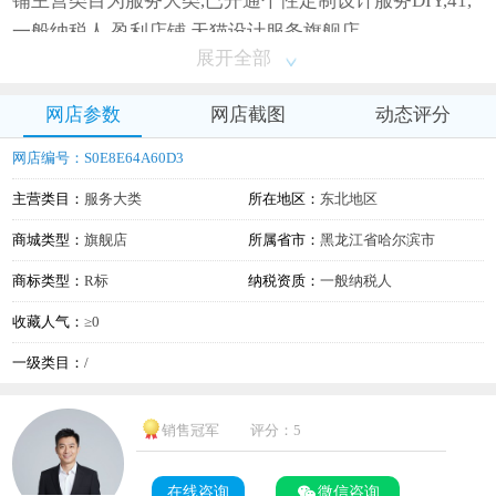
铺主营类目为服务大类,已开通个性定制设计服务DIY,41,
一般纳税人,盈利店铺,天猫设计服务旗舰店
展开全部
网店参数
网店截图
动态评分
网店编号：S0E8E64A60D3
主营类目：
服务大类
所在地区：
东北地区
商城类型：
旗舰店
所属省市：
黑龙江省哈尔滨市
商标类型：
R标
纳税资质：
一般纳税人
收藏人气：
≥0
一级类目：
/
销售冠军
评分：5
在线咨询
微信咨询