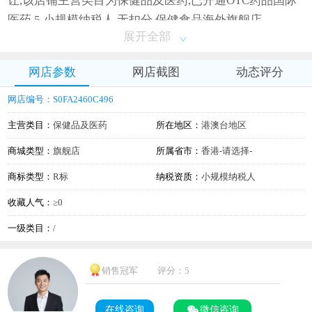
让,该店铺主营类目为保健品及医药,已开通OTC药品国际
医药,5,小规模纳税人,无扣分,保健食品海外旗舰店
展开全部
网店参数
网店截图
动态评分
网店编号：S0FA2460C496
主营类目：
保健品及医药
所在地区：
港澳台地区
商城类型：
旗舰店
所属省市：
香港-请选择-
商标类型：
R标
纳税资质：
小规模纳税人
收藏人气：
≥0
一级类目：
/
销售冠军
评分：5
在线咨询
微信咨询