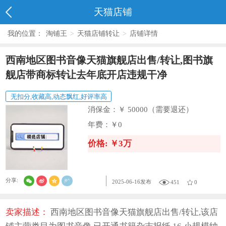
天猫店铺
我的位置：
淘铺王
>
天猫店铺转让
>
店铺详情
西南地区图书音像天猫旗舰店出售/转让,图书旗
舰店带商标转让去年底开店违规干净
无扣分,收藏高,动态飘红,好评率高
消保金：
￥ 50000（需要退还）
年费：
￥0
价格: ￥3万
分享:
2025-06-16发布
451
0
卖家描述：
西南地区图书音像天猫旗舰店出售/转让,该店