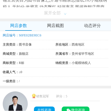
铺主营类目为图书音像,已开通书籍杂志报纸,16,小规模纳
税人,无扣分,收藏高,动态飘红,好评率高,图书旗舰店带商
展开全部
标转让去年底开店违规干净
网店参数
网店截图
动态评分
网店编号：S0FE02BE9EC6
主营类目：
图书音像
所在地区：
西南地区
商城类型：
旗舰店
所属省市：
贵州省毕节地区
商标类型：
R标
纳税资质：
小规模纳税人
收藏人气：
≥0
一级类目：
/
销售冠军
评分：5
在线咨询
微信咨询