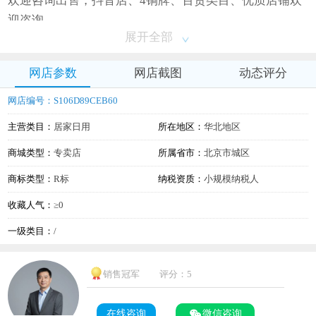
欢迎咨询出售，抖音店、4铜牌、百货类目、优质店铺欢
迎咨询
展开全部
网店参数
网店截图
动态评分
网店编号：S106D89CEB60
主营类目：
居家日用
所在地区：
华北地区
商城类型：
专卖店
所属省市：
北京市城区
商标类型：
R标
纳税资质：
小规模纳税人
收藏人气：
≥0
一级类目：
/
销售冠军
评分：5
在线咨询
微信咨询