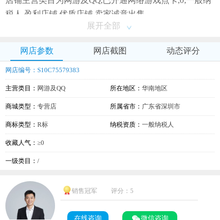
店铺主营类目为网游及QQ,已开通网络游戏点卡,0,一般纳
税人,盈利店铺,优质店铺,卖家诚意出售
展开全部
网店参数
网店截图
动态评分
网店编号：S10C75579383
主营类目：
网游及QQ
所在地区：
华南地区
商城类型：
专营店
所属省市：
广东省深圳市
商标类型：
R标
纳税资质：
一般纳税人
收藏人气：
≥0
一级类目：
/
销售冠军
评分：5
在线咨询
微信咨询