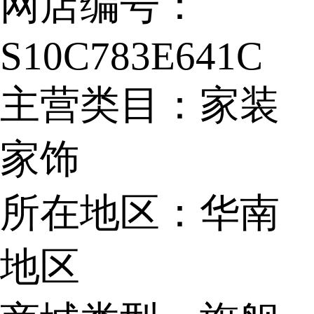
网店编号：
开通住宅家具,全
S10C783E641C
屋定制,家装主
主营类目：
家装
材,20,一般纳税人,
家饰
本人出售,住宅家
所在地区：
华南
装主材全屋定制
地区
多类目旗舰店