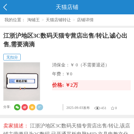
天猫店铺
我的位置：
淘铺王
>
天猫店铺转让
>
店铺详情
江浙沪地区3C数码天猫专营店出售/转让,诚心出
售,需要滴滴
无扣分
消保金：
￥ 0（不需要退还）
年费：
￥0
价格: ￥2万
分享:
2025-09-03发布
451
0
卖家描述：
江浙沪地区3C数码天猫专营店出售/转让,该店