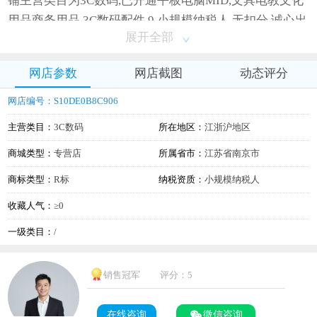
铺主营类目为3C数码,已开通平板电脑MID,文具电教文化
用品商务用品,3C数码配件,9,小规模纳税人,无扣分,诚心出
展开全部
售,需要滴滴
网店参数
网店截图
动态评分
网店编号：S10DE0B8C906
主营类目：
3C数码
所在地区：
江浙沪地区
商城类型：
专营店
所属省市：
江苏省南京市
商标类型：
R标
纳税资质：
小规模纳税人
收藏人气：
≥0
一级类目：
/
销售冠军
评分：5
在线咨询
微信咨询