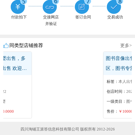
付款拍下
交接网店
签订合同
交易成功
并验证
同类型店铺推荐
更多>
母婴出售，多
图书音像出售
出售 欢迎咨
区，图书专营
司小规模
分
标签：
本人出售
2022
创店时间：
2023
母婴
一级类目：
图书
00.0000
售价：
￥10000.
四川淘铺王派答信息科技有限公司 版权所有 2012-2026