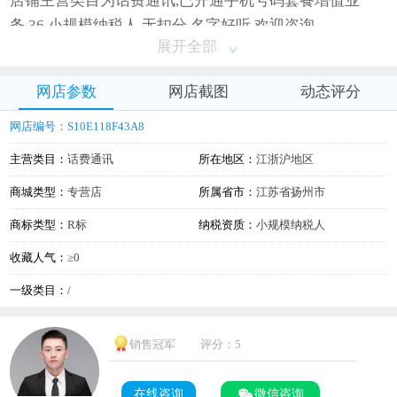
店铺主营类目为话费通讯,已开通手机号码套餐增值业
务,36,小规模纳税人,无扣分,名字好听,欢迎咨询
展开全部
网店参数
网店截图
动态评分
网店编号：S10E118F43A8
主营类目：
话费通讯
所在地区：
江浙沪地区
商城类型：
专营店
所属省市：
江苏省扬州市
商标类型：
R标
纳税资质：
小规模纳税人
收藏人气：
≥0
一级类目：
/
销售冠军
评分：5
在线咨询
微信咨询