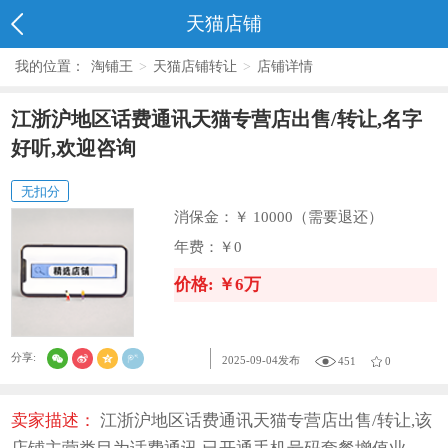
天猫店铺
我的位置：
淘铺王
>
天猫店铺转让
>
店铺详情
江浙沪地区话费通讯天猫专营店出售/转让,名字
好听,欢迎咨询
无扣分
消保金：
￥ 10000（需要退还）
年费：
￥0
价格: ￥6万
分享:
2025-09-04发布
451
0
卖家描述：
江浙沪地区话费通讯天猫专营店出售/转让,该