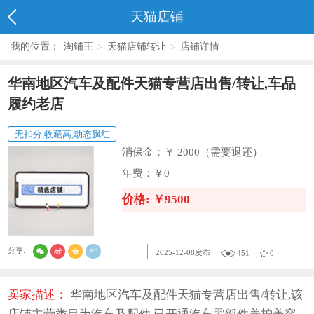
天猫店铺
我的位置：
淘铺王
>
天猫店铺转让
>
店铺详情
华南地区汽车及配件天猫专营店出售/转让,车品
履约老店
无扣分,收藏高,动态飘红
消保金：
￥ 2000（需要退还）
年费：
￥0
价格: ￥9500
分享:
2025-12-08发布
451
0
卖家描述：
华南地区汽车及配件天猫专营店出售/转让,该