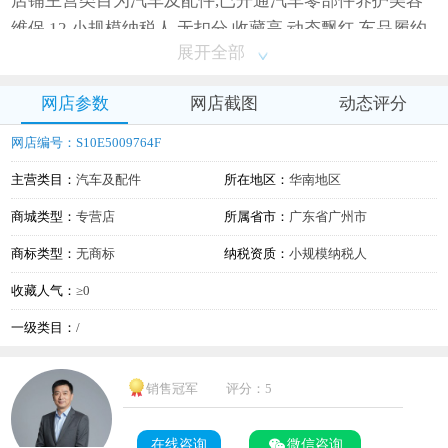
店铺主营类目为汽车及配件,已开通汽车零部件养护美容
维保,12,小规模纳税人,无扣分,收藏高,动态飘红,车品履约
展开全部
老店
网店参数
网店截图
动态评分
网店编号：S10E5009764F
主营类目：
汽车及配件
所在地区：
华南地区
商城类型：
专营店
所属省市：
广东省广州市
商标类型：
无商标
纳税资质：
小规模纳税人
收藏人气：
≥0
一级类目：
/
销售冠军
评分：5
在线咨询
微信咨询