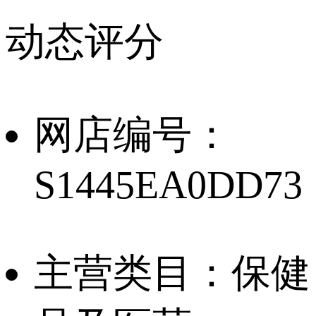
成人用品情趣用
动态评分
品,授权,一般纳税
网店编号：
人,优质店铺,本人
S1445EA0DD73
出售,成人用品多
品牌专营店,可以
主营类目：
保健
提供货源