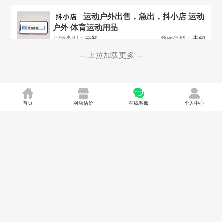
运动户外出售，急出，抖小店 运动
户外 体育运动用品
店铺类型：
未知
商标类型：
未知
-- 上拉加载更多 --
￥
4000
元
类目：
运动户外
在线咨询
微信咨询
首页
网店估价
在线客服
个人中心
保健品及医药出售，香港抖音海外
旗舰店，澳洲5类标 -保健食品
店铺类型：
未知
商标类型：
未知
￥
3万
元
类目：
保健品及医药
四川淘铺王派答信息科技有限公司 版权所有 2012-2026
在线咨询
微信咨询
蜀ICP备2021016610号
图书音像出售，抖音图书新店带公
司转 优质出售欢迎咨询